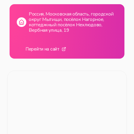
ВС
00:00
—
23:59
Россия, Московская область, городской
округ Мытищи, посёлок Нагорное,
коттеджный посёлок Нехлюдово,
Вербная улица, 19
Перейти на сайт