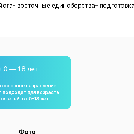
йога- восточные единоборства- подготовка 
ные инструменты) - творческие мастерские
р.) Есть занятия с психологом и логопедом
мера и фитобар. В перспективе планируется
0 — 18 лет
с основное направление
г подходит для возраста
тителей: от 0-18 лет
Фото