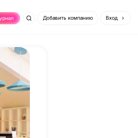
Добавить компанию
Вход
урнал
Места
Услуги
Онлайн
порт
Покупки