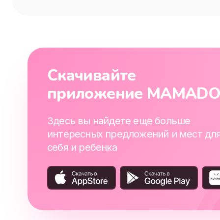
Скачивайте
приложение MAMAD
Здесь вы найдете еще больше
интересных предложений и мест дл
себя и ребенка