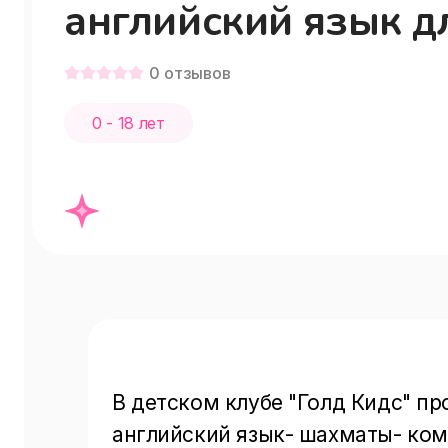
английский язык д
детей в
0
отзывов
Александровской
0 - 18 лет
слободе, Нижний
Новгород
В детском клубе "Голд Кидс" пр
английский язык- шахматы- ком