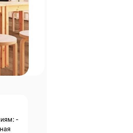
ям: - 
ная 