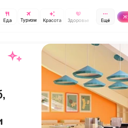
Ж
Туризм
Обучение
Еда
Красота
Здоровье
Ещё
С
,
и