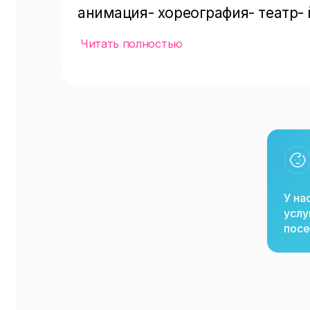
анимация- хореография- театр- 
школе- музыка (вокал, музыкаль
Читать полностью
(оригами, квиллинг, декупаж и п
дефектологом.  Работает галока
открыть бассейн.   
У на
услу
посе