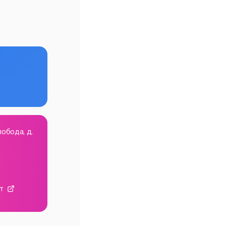
обода, д.
т