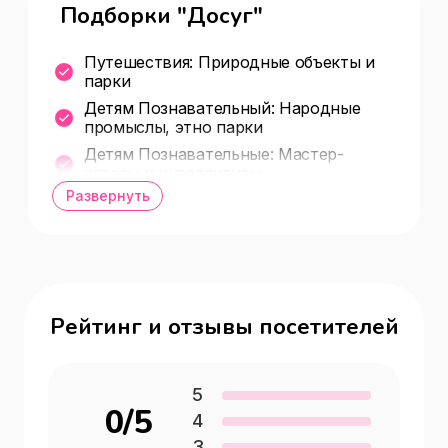
Подборки "Досуг"
Путешествия: Природные объекты и
парки
Детям Познавательный: Народные
промыслы, этно парки
Детям Познавательные: Мастер-
классы и интерактивы
Развернуть
Путешествия: Красивые места для
фото
Путешествия: Самый топ мест
обязательных к посещению в городе
туристу
Рейтинг и отзывы посетителей
5
0
/5
4
3