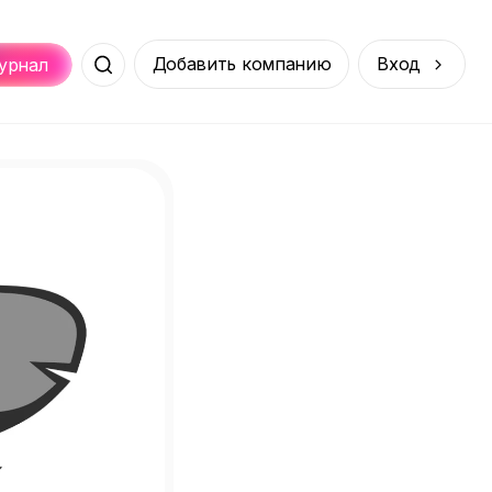
Добавить компанию
Вход
урнал
Места
Услуги
Онлайн
порт
Покупки