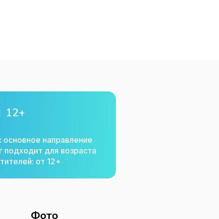
ейцы борются за золото и власть. Тебе реша
м разбойником, вождём краснокожих или 
и команду друзей и отправляйся к нам.

антуражные декорации, необычные загадки 
12+
ды. Уютные беседки на берегу живописного
ршение праздника. Ты заслужил выходной, 
с основное направление
г подходит для возраста
тителей: от 12+
Фото