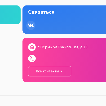
Связаться
г Пермь, ул Трамвайная, д 13
Все контакты