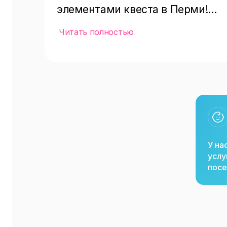
элементами квеста в Перми!

Читать полностью
Окунись в мир, где ковбои и инд
чьей ты стороне. Стань грозны
благородным рейнджером, собер
Разнообразные сценарии игры, 
жанре квестов усилят вкус побе
залива обеспечат отличное заве
У на
🌵
услу
посе