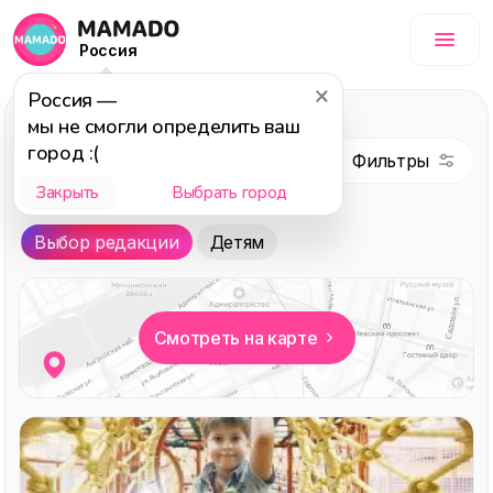
Россия
Россия
—
Аквапарки,
мы не смогли определить ваш
игровые,
город :(
мастерские
, темы:
Закрыть
Выбрать город
Выбор редакции
Выбор редакции
Детям
Смотреть на карте