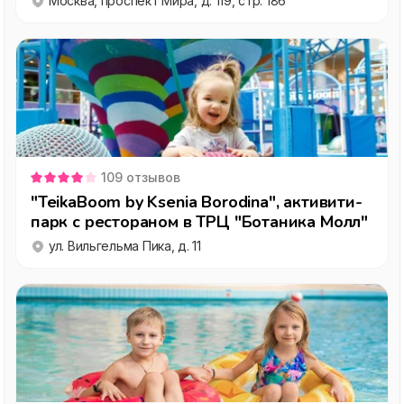
Москва, проспект Мира, д. 119, стр. 186
109
отзывов
"TeikaBoom by Ksenia Borodina", активити-
парк с рестораном в ТРЦ "Ботаника Молл"
ул. Вильгельма Пика, д. 11