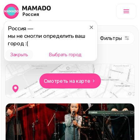
Россия
Россия
—
Мастерские и арт
мы не смогли определить ваш
студии
город :(
Выбор редакции
Детям
Закрыть
Выбрать город
Смотреть на карте