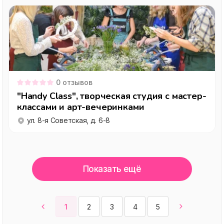
0
отзывов
"Handy Class", творческая студия с мастер-
классами и арт-вечеринками
ул. 8-я Советская, д. 6-8
Показать ещё
1
2
3
4
5