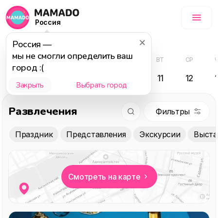
Россия
Август
Россия
—
мы не смогли определить ваш
ЧТ
ПТ
СБ
ВС
ПН
ВТ
СР
город :(
06
07
08
09
10
11
12
Закрыть
Выбрать город
Развлечения
Праздник
Представления
Экскурсии
Выста
Смотреть на карте