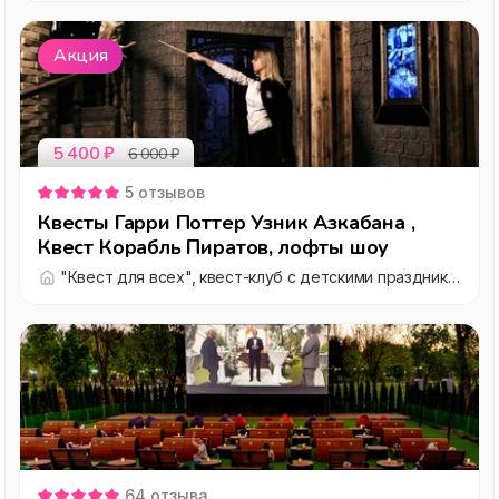
Акция
5 400
₽
6 000
₽
5
отзывов
Квесты Гарри Поттер Узник Азкабана ,
Квест Корабль Пиратов, лофты шоу
"Квест для всех", квест-клуб с детскими праздниками "под ключ"
64
отзыва