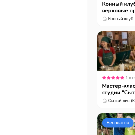
Конный клуб
верховые пр
Кумысная по
Конный клуб 
прогулки в 
1
от
Мастер-клас
студии "Сыт
Сытый лис (К
Бесплатно