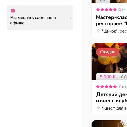
Без детей
Не указано
от
до
4
от
Индивидуальное
Мастер-кла
Разместить событие в
Групповое
афише
ресторане 
"Шинок", ре
Скидка
9 000
₽
10 0
7
от
Детский де
в квест-клуб