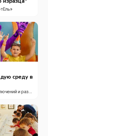
о изразца"
тЕль»
дую среду в
«Мисти Парк» - Парк приключений и развлечений в Ярославле