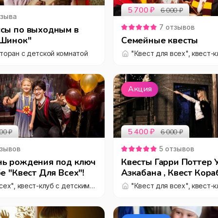
5 700
₽
6 000
₽
зыва
7
отзывов
ссы по выходным в
"Шинок"
Семейные квесты
сторан с детской комнатой
Акция
5 400
₽
00
₽
6 000
₽
зывов
5
отзывов
нь рождения под ключ
Квесты Гарри Поттер 
е "Квест Для Всех"!
Азкабана , Квест Кора
лофты шоу
"Квест для всех", квест-клуб с детскими праздниками "под ключ"