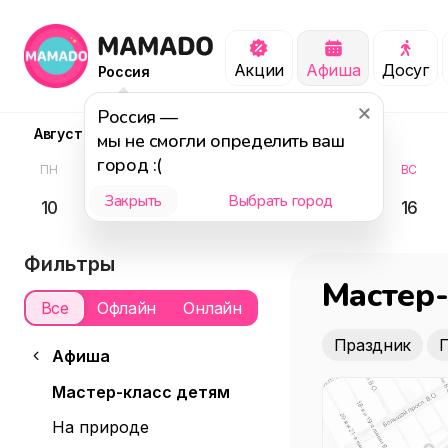
Акции
Афиша
Досуг
Россия
Россия
—
Август
мы не смогли определить ваш
город :(
ПН
ВТ
СР
ЧТ
ПТ
СБ
ВС
Закрыть
Выбрать город
10
11
12
13
14
15
16
Фильтры
Мастер-
Все
Офлайн
Онлайн
Праздник
Афиша
Мастер-класс детям
На природе