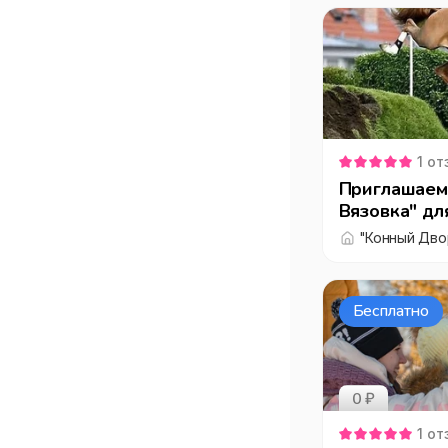
1
от
Приглашаем
Вязовка" дл
езде.
"Конный Двор
Бесплатно
0 ₽
1
от