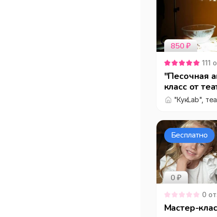
850
₽
111
о
"Песочная а
класс от те
"КукLab"
Бесплатно
0 ₽
0
от
Мастер-клас