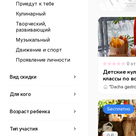
Приедут к тебе
Кулинарный
Творческий,
развивающий
Музыкальный
Движение и спорт
Проявление личности
0
от
Детские ку
Вид скидки
классы по в
Gastropub"
Не указано
Для кого
Акция
Не указано
Скидка
Бесплатно
Возраст ребенка
Для детей
Бесплатно
Вместе с детьми
Тип участия
0
18
0 ₽