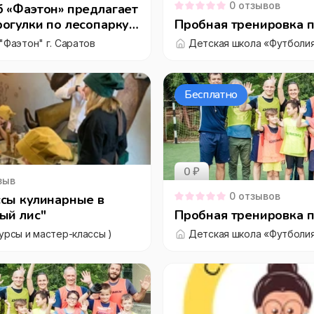
0
отзывов
 «Фаэтон» предлагает
огулки по лесопарку
Пробная тренировка 
ляна, а также
"Фаэтон" г. Саратов
Детская школа «Футболия
экипажах.
Бесплатно
0 ₽
зыв
0
отзывов
сы кулинарные в
ый лис"
Пробная тренировка 
урсы и мастер-классы )
Детская школа «Футболия