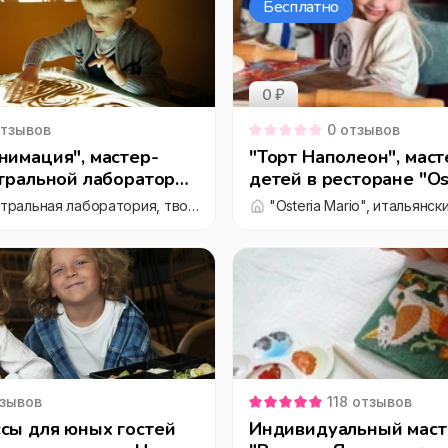
Бесплатно
0 ₽
тзывов
0
отзывов
нимация", мастер-
"Торт Наполеон", маст
атральной лаборатории
детей в ресторане "Ost
"КукLab", театральная лаборатория, творческие мастерские для детей и взрослых
зывов
118
отзывов
сы для юных гостей
Индивидуальный маст