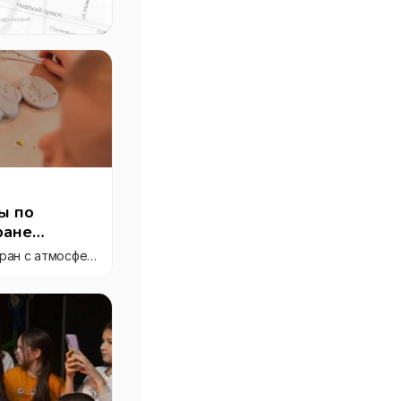
ы по
ране
"Meraki", греческий ресторан с атмосферной летней верандой у фонтана