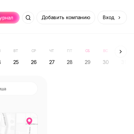
Добавить компанию
Вход
урнал
Места
Услуги
Онлайн
порт
Покупки
Н
ВТ
СР
ЧТ
ПТ
СБ
ВС
ПН
4
25
26
27
28
29
30
31