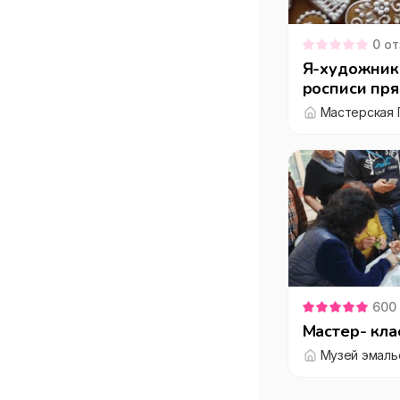
0
от
Я-художник.
росписи пря
Мастерская 
600
Мастер- кла
Музей эмаль