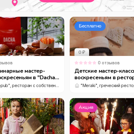
Бесплатно
0 ₽
зывов
0
отзывов
линарные мастер-
Детские мастер-класс
оскресеньям в "Dacha
воскресеньям в ресто
"Meraki"
"Dacha gastropub", ресторан с собственной пивоварней на Новом Арбате
Акция