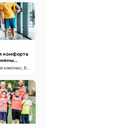
я комфорта
смены
 в
Рекорд, водно-спортивный комплекс, ВСК Рекорд
та и уровня