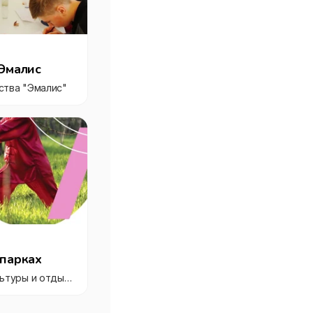
 Эмалис
ства "Эмалис"
 парках
Лесопарк Дубки (Парк культуры и отдыха )