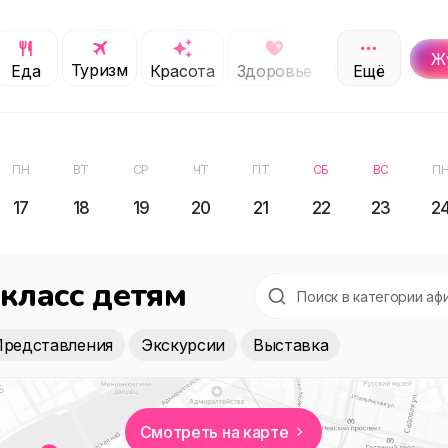
Ж
Туризм
Обучение
Еда
Красота
Здоровье
Ещё
С
ПН
ВТ
СР
ЧТ
ПТ
СБ
ВС
П
17
18
19
20
21
22
23
2
класс детям
Представления
Экскурсии
Выставка
Смотреть на карте