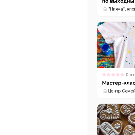
по выходным
0
от
Мастер-кла
Центр Семей