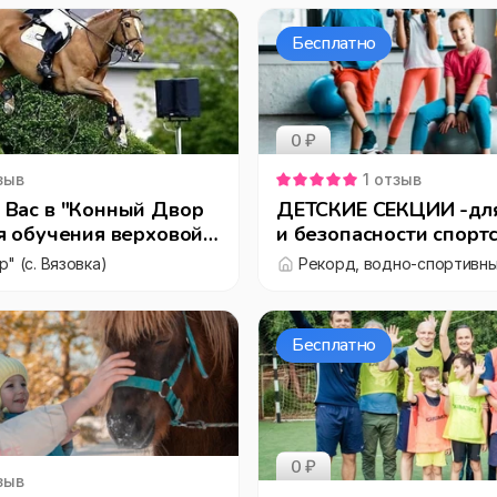
Бесплатно
0 ₽
зыв
1
отзыв
 Вас в "Конный Двор
ДЕТСКИЕ СЕКЦИИ -дл
я обучения верховой
и безопасности спорт
разделены по группам
" (c. Вязовка)
зависимости от возрас
подготовки
Бесплатно
0 ₽
зыв