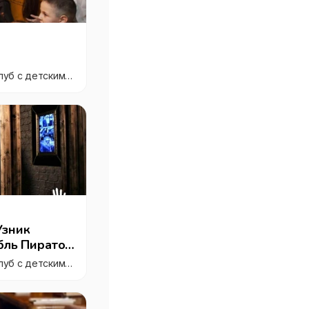
"Квест для всех", квест-клуб с детскими праздниками "под ключ"
Узник
бль Пиратов,
"Квест для всех", квест-клуб с детскими праздниками "под ключ"