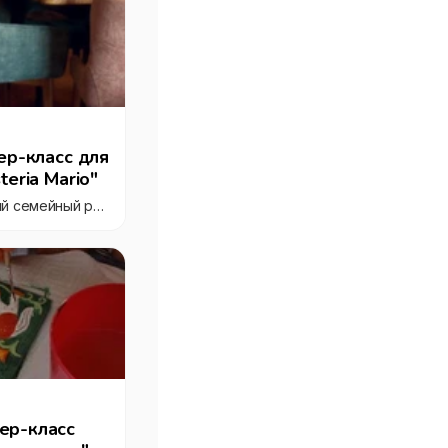
ер-класс для
eria Mario"
"Osteria Mario", итальянский семейный ресторан с детской комнатой
ер-класс