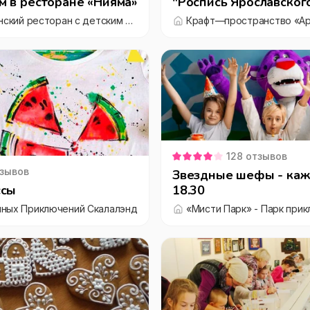
 в ресторане «Нияма»
"Роспись Ярославског
"Нияма", японский ресторан с детским меню в Люберцах
Крафт—пространство «Ар
128
отзывов
зывов
Звездные шефы - каж
ссы
18.30
ных Приключений Скалалэнд