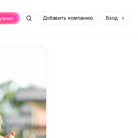
Добавить компанию
Вход
урнал
Места
Услуги
Онлайн
порт
Покупки