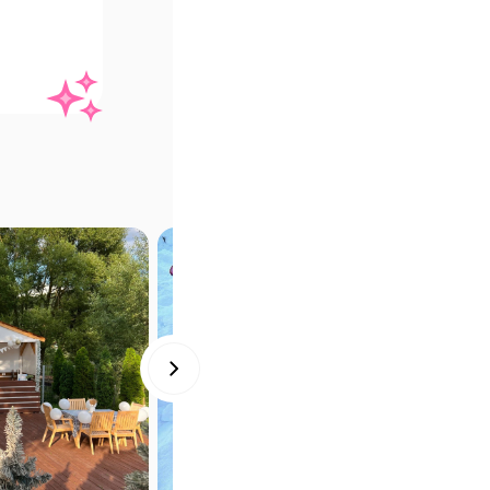
ть 
нуть 
есёлые 
лка на 