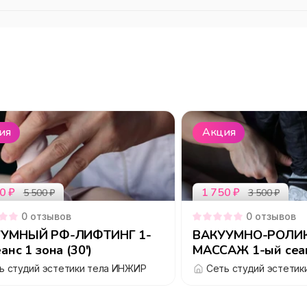
ия
Акция
0
₽
1 750
₽
5 500
₽
3 500
₽
0
отзывов
0
отзывов
УМНЫЙ РФ-ЛИФТИНГ 1-
ВАКУУМНО-РОЛИ
анс 1 зона (30')
МАССАЖ 1-ый с
ь студий эстетики тела ИНЖИР
Сеть студий эстети