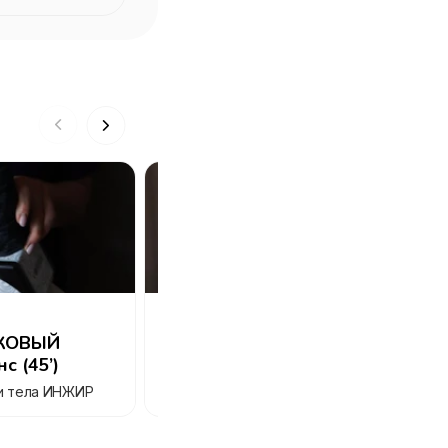
Акция
1 750
₽
3 500
₽
0
отзывов
КОВЫЙ
ВИБРОМАССАЖ 1-ый сеанс
еанс (45’)
(30')
ки тела ИНЖИР
Сеть студий эстетики тела ИНЖИР