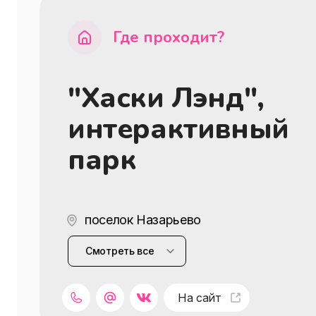
Где проходит?
"Хаски Лэнд",
интерактивный
парк
поселок Назарьево
ул. Крылатская, д. 18
Смотреть все
На сайт