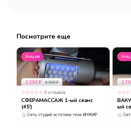
Посмотрите еще
Акция
Акц
2 250
₽
2 75
4 500
₽
0
отзывов
СФЕРАМАССАЖ 1-ый сеанс
ВАКУ
(45')
ый се
Сеть студий эстетики тела ИНЖИР
Сет