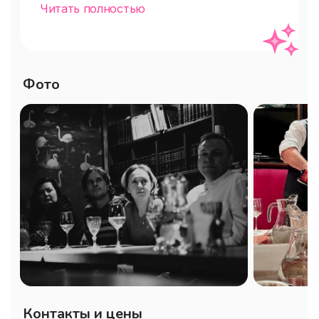
Читать полностью
Италии-9.5», где вы откроете для себя 
мир традиционной итальянской кухни.

Эногастрономический ужин — это 
Фото
уникальная возможность насладиться 
гармонией вкуса и аромата, когда 
сомелье искусно подбирает винное 
сопровождение к каждому блюду, 
подчеркивая его особенности и 
создавая неповторимые впечатления.

В этот вечер вы продолжите изучать, 
что пили жители Италии до 
глобализации и прочих перегибов, 
попробовав редкие и интересные вина, 
Контакты и цены
которые идеально сочетаются с 