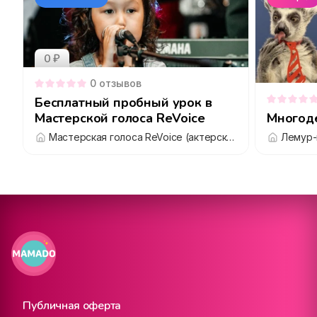
0 ₽
0
отзывов
Бесплатный пробный урок в
Мастерской голоса ReVoice
Многоде
Мастерская голоса ReVoice (актерское мастерство и вокал)
Лемур-
Публичная оферта