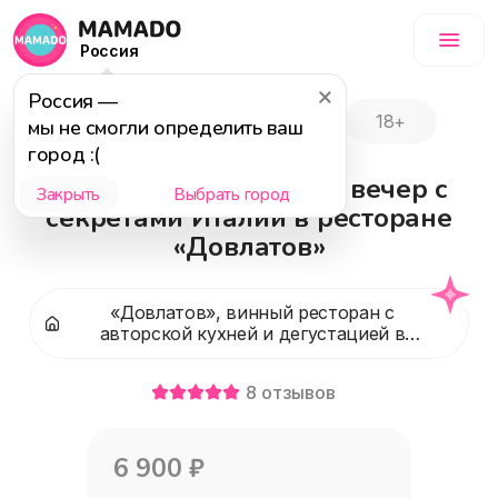
Россия
Россия
—
Событие завершилось
18+
мы не смогли определить ваш
город :(
Эногастрономический вечер с
Закрыть
Выбрать город
секретами Италии в ресторане
«Довлатов»
«Довлатов», винный ресторан с
авторской кухней и дегустацией в
центре Москвы
8
отзывов
6 900
₽