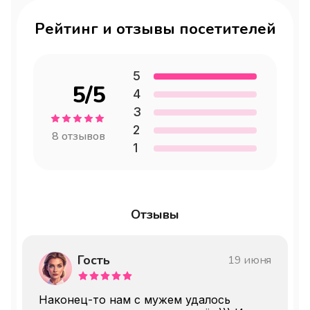
аллергических заболеваний и (или) 
Рейтинг и отзывы посетителей
пищевой непереносимости.

Перед дегустацией не рекомендуется 
использовать ароматические вещества.

5
5
/5
4
3
Пожалуйста, сообщите об 
2
обстоятельствах, упомянутых выше, по 
8
отзывов
1
адресу: master.of.tastings@gmail.com.

Не упустите возможность совершить 
гастрономическое путешествие в 
Отзывы
Испанию, не покидая Москвы, ведь 
ресторан «Довлатов» ждет вас.
Гость
19 июня
Наконец-то нам с мужем удалось