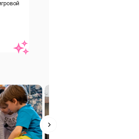
гровой 
а тему 