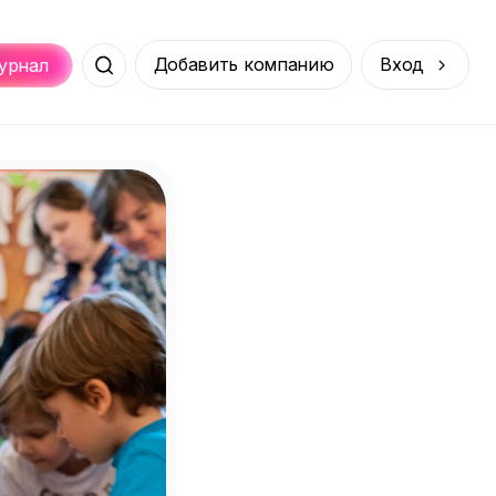
Добавить компанию
Вход
урнал
Места
Услуги
Онлайн
порт
Покупки