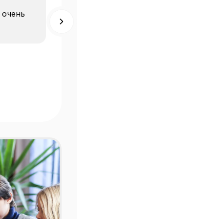
 очень
Прекрасное место с очень
важными смыслами