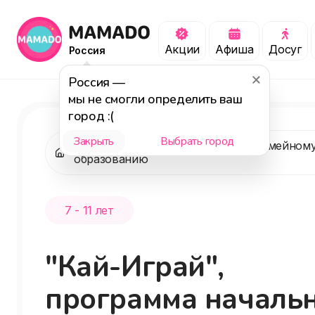
Акции
Афиша
Досуг
Россия
Россия
—
мы не смогли определить ваш
город :(
Закрыть
Выбрать город
"Кайманчик", центр содействия семейном
образованию
7 - 11 лет
"Кай-Играй",
программа началь