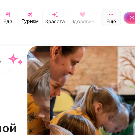
Ж
Туризм
Обучение
Еда
Красота
Здоровье
Ещё
С
у
ной