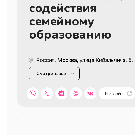
содействия
семейному
образованию
Россия, Москва, улица Кибальчича, 5,
ул. Ленина, д. 480б
Смотреть все
На сайт