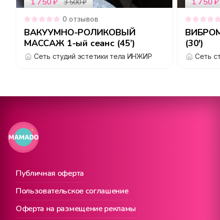
1 750
₽
1 750
₽
3 500
₽
0
отзывов
ВАКУУМНО-РОЛИКОВЫЙ
ВИБРОМ
МАССАЖ 1-ый сеанс (45’)
(30')
Сеть студий эстетики тела ИНЖИР
Сеть с
Публичная оферта
Пользовательское соглашение
Оферта на размещение рекламы