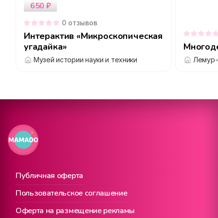
650
₽
0
отзывов
Интерактив «Микроскопическая
угадайка»
Многоде
Музей истории науки и техники
Лемур-
Публичная оферта
Пользовательское соглашение
Оферта на размещение рекламы