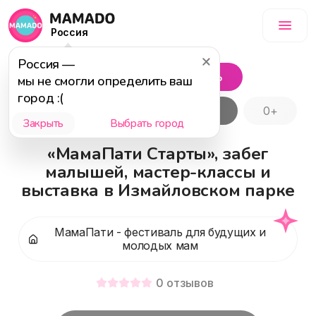
Россия
Россия
—
Событие завершилось
мы не смогли определить ваш
город :(
Популярное
Бесплатно
0+
Закрыть
Выбрать город
«МамаПати Старты», забег
малышей, мастер-классы и
выставка в Измайловском парке
МамаПати - фестиваль для будущих и
молодых мам
0
отзывов