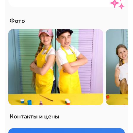
Длительность - 1 час.

От 10 до 1000 участников.

Посмотрите варианты для всех, 
Фото
отдельно на для мальчиков и девочек, 
на 23 февраля и 8 марта.

Творческие, кулинарные и бьюти 
варианты.

Более 300 мастер-классов на любой 
вкус.

Поможем с выбором. 

Постоянно добавляем что-то новое.
Контакты и цены