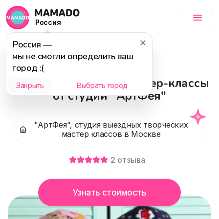
Россия
Россия
—
5 - 18 лет
мы не смогли определить ваш
город :(
Выездные детские мастер-классы
Закрыть
Выбрать город
от студии "АртФея"
"АртФея", студия выездных творческих
мастер классов в Москве
2
отзыва
Узнать стоимость