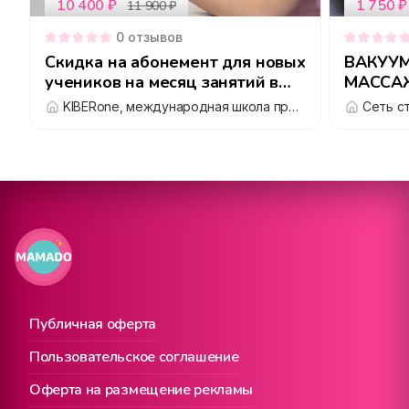
10 400
₽
1 750
₽
11 900
₽
0
отзывов
Скидка на абонемент для новых
ВАКУУ
учеников на месяц занятий в
KiberOne
KIBERone, международная школа программирования для детей 6-14 лет
Сеть с
Публичная оферта
Пользовательское соглашение
Оферта на размещение рекламы