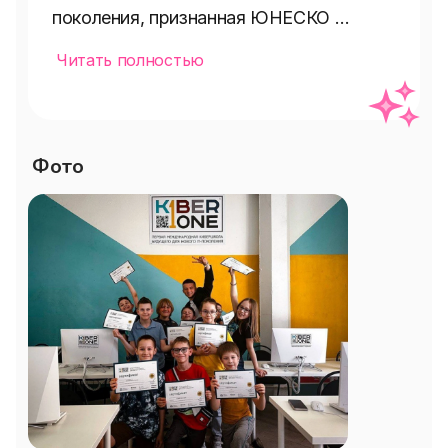
поколения, признанная ЮНЕСКО 
лучшим проектом в мире в сфере 
Читать полностью
цифрового образования детей. 

Для тех, кто планирует свои первые 
шаги в программировании с KiberOne - 
Фото
скидка на абонемент. Занятия 
проходят 1 раз в неделю по 2 часа (с 
перерывом на перекус и разминку).

Ключевые элементы программы: 

💻 Кодирование — легкий вход в 
программирование через современные 
практики 

💻 AI-инструменты — умение 
управлять нейросетями, а не просто 