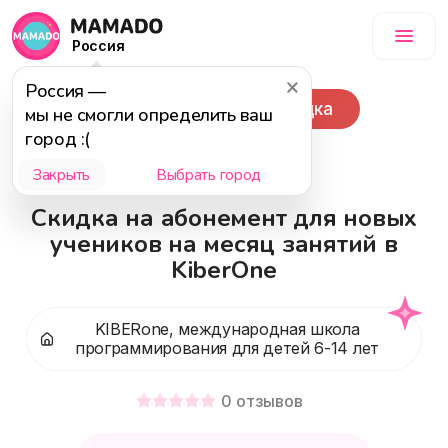
Россия
Россия
—
Популярное
Скидка
мы не смогли определить ваш
город :(
6 - 18 лет
Закрыть
Выбрать город
Скидка на абонемент для новых
учеников на месяц занятий в
KiberOne
KIBERone, международная школа
программирования для детей 6-14 лет
0
отзывов