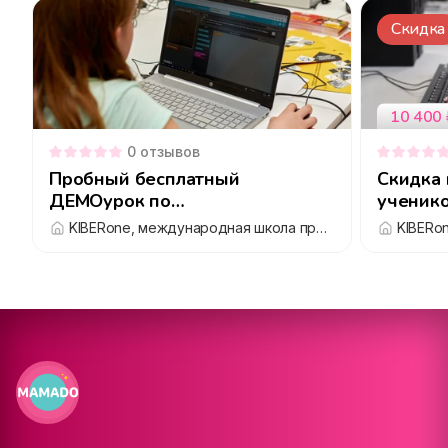
Скидка
10 400
0
отзывов
Пробный бесплатный
Скидка 
ДЕМОурок по
ученико
программированию в KIBERone
KiberOn
KIBERone, международная школа программирования для детей 6-14 лет