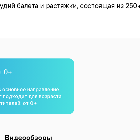
удий балета и растяжки, состоящая из 250+
нах.

сти для вас, если вы:

а о балете;

нку и походку кошечки;

 и сесть на шпагат;

0+
сивое тело;

с основное направление
г подходит для возраста
тителей: от 0+
 элементами растяжки, никакого 
🧏‍♀️ и получи чек-лист ТОП 7 УПРАЖНЕНИЙ
Видеообзоры