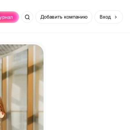
Добавить компанию
Вход
урнал
Места
Услуги
Онлайн
порт
Покупки