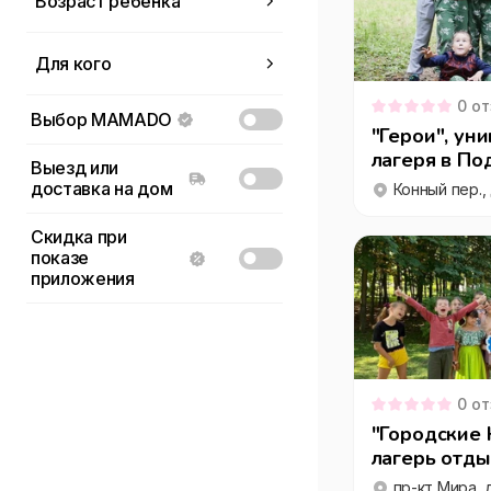
Возраст ребенка
С нарушением слуха
Для кого
С нарушением зрения
0
18
С нарушением речи
Не указано
0
от
от
до
Выбор MAMADO
"Герои", ун
С нарушением
Для детей
опорно-
лагеря в По
Выезд или
двигательного
Вместе с детьми
доставка на дом
Конный пер., 
аппарата
Без детей
ЗПР (Задержка
Скидка при
психического
показе
развития)
приложения
РАС (Расстройства
аутистического
спектра)
0
от
"Городские 
лагерь отд
пр-кт Мира, д