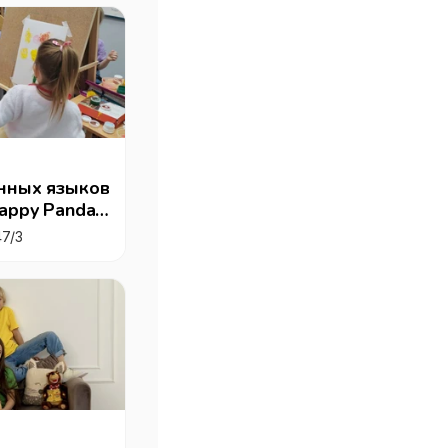
нных языков
appy Panda",
47/3