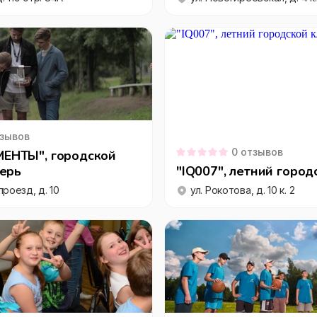
зывов
0
отзывов
НТЫ", городской
герь
"IQ007", летний город
роезд, д. 10
ул. Рокотова, д. 10 к. 2