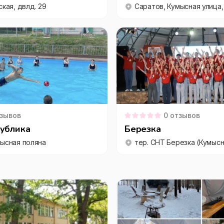
ская, двлд. 29
Саратов, Кумысная улица,
зывов
0
отзывов
публика
Березка
мысная поляна
тер. СНТ Березка (Кумысн