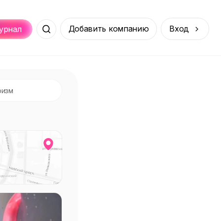
Добавить компанию
Вход
урнал
Места
Услуги
Онлайн
порт
Покупки