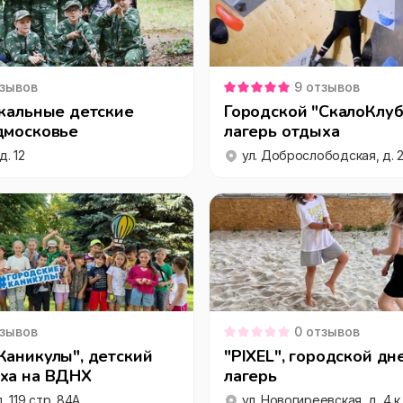
зывов
9
отзывов
икальные детские
Городской "СкалоКлуб
дмосковье
лагерь отдыха
д. 12
ул. Доброслободская, д. 2
зывов
0
отзывов
Каникулы", детский
"PIXEL", городской дн
ыха на ВДНХ
лагерь
. 119 стр. 84А
ул. Новогиреевская, д. 4 к.