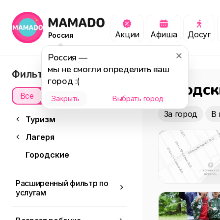
Акции
Афиша
Досуг
Россия
Россия
—
мы не смогли определить ваш
Фильтры
город :(
Городск
Все
Офлайн
Онлайн
Закрыть
Выбрать город
За город
В 
Туризм
Лагеря
Городские
Расширенный фильтр по
услугам
Доступность для
детей с ОВЗ