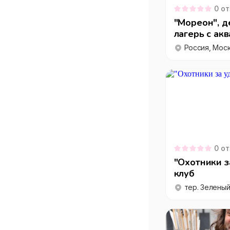
0
от
"Мореон", д
лагерь с ак
0
от
"Охотники з
клуб