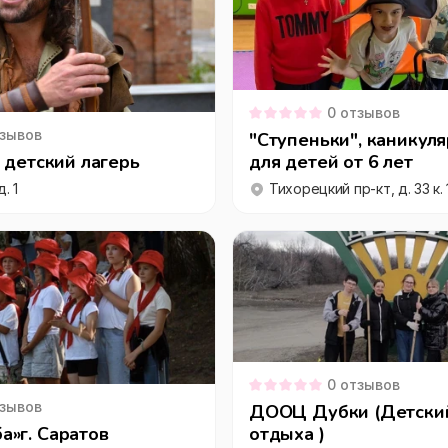
0
отзывов
зывов
"Ступеньки", каникул
, детский лагерь
для детей от 6 лет
. 1
Тихорецкий пр-кт, д. 33 к. 
0
отзывов
зывов
ДООЦ Дубки (Детский
»г. Саратов
отдыха )