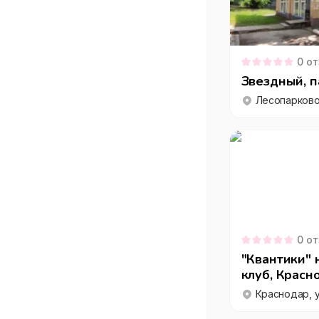
0
от
Звездный, п
Лесопарково
0
от
"Квантики" 
клуб, Красн
Краснодар, у