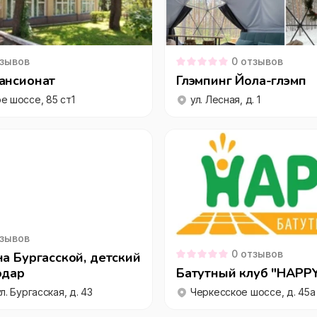
зывов
0
отзывов
ансионат
Глэмпинг Йола-глэмп
е шоссе, 85 ст1
ул. Лесная, д. 1
зывов
0
отзывов
на Бургасской, детский
одар
Батутный клуб "HAPP
л. Бургасская, д. 43
Черкесское шоссе, д. 45а