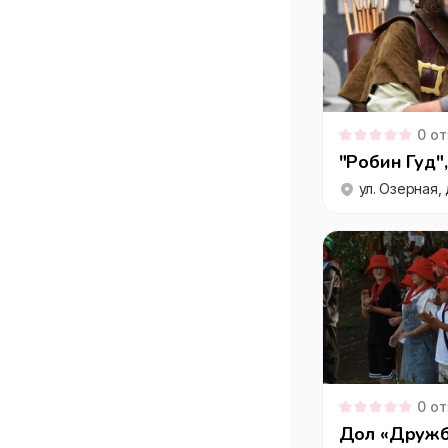
0
от
"Робин Гуд"
ул. Озерная, д
0
от
Дол «Дружба