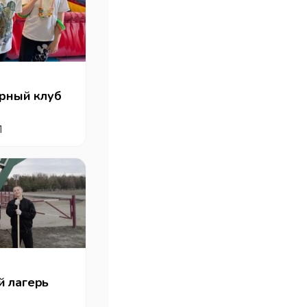
ярный клуб
1
 лагерь