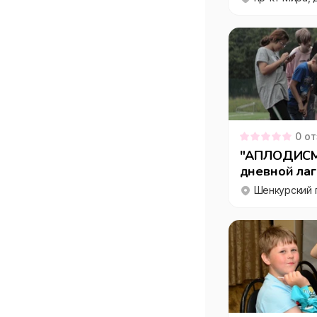
0
от
"АПЛОДИСМЕ
дневной ла
Шенкурский п