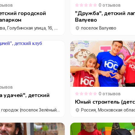
зывов
0
отзывов
етский городской
"Дружба", детский лаг
вапарком
Валуево
Россия, Москва, Голубинская улица, 16, ресепшн Детского центра «Мореон», этаж 3-й
поселок Валуево
зывов
0
отзывов
а удачей", детский
Юный строитель (детс
тер. Зеленый городок (поселок Зелёный Городок)