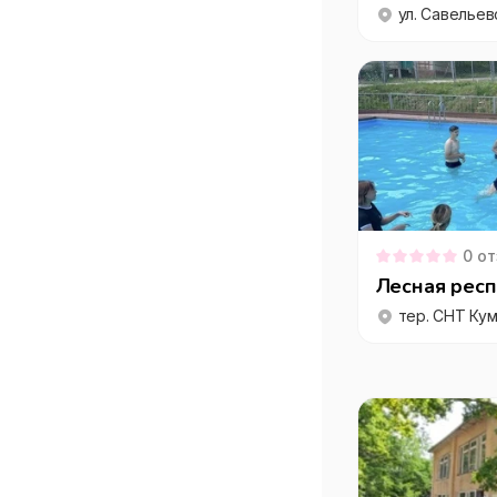
ул. Савельев
0
от
Лесная рес
тер. СНТ Ку