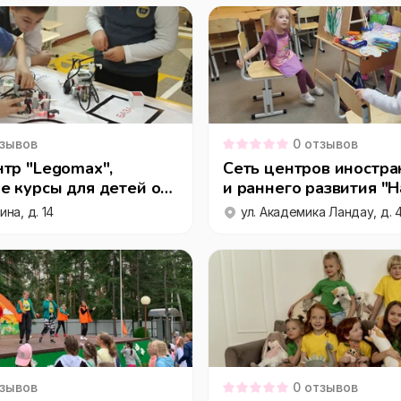
зывов
0
отзывов
тр "Legomax",
Сеть центров иностра
 курсы для детей от
и раннего развития "H
рослых в г. Ревда
мкрн Академический
ина, д. 14
ул. Академика Ландау, д. 
зывов
0
отзывов