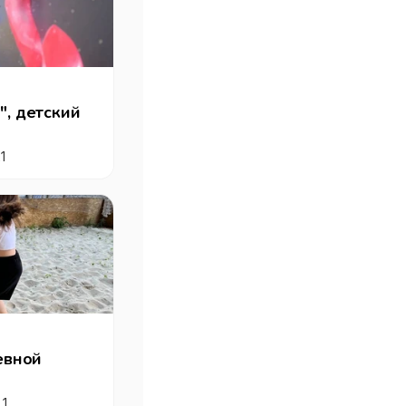
", детский
1
евной
 1