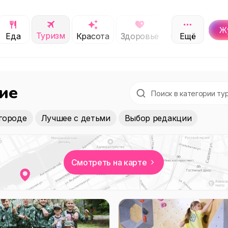
Ж
Туризм
Обучение
Еда
Красота
Здоровье
Ещё
С
ие
городе
Лучшее с детьми
Выбор редакции
Смотреть на карте