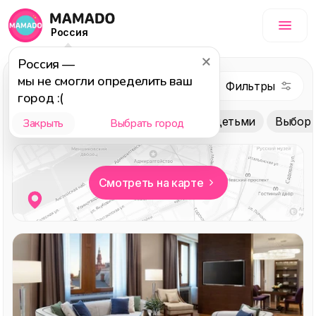
Россия
Россия
—
Отели и
мы не смогли определить ваш
санатории
город :(
За город
В городе
Лучшее с детьми
Выбор 
Закрыть
Выбрать город
Смотреть на карте