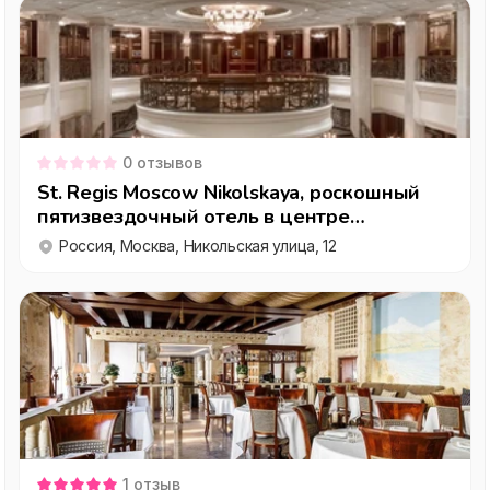
0
отзывов
St. Regis Moscow Nikolskaya, роскошный
пятизвездочный отель в центре
исторической части Москвы
Россия, Москва, Никольская улица, 12
1
отзыв