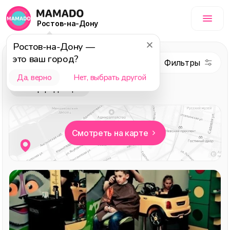
Ростов-на-Дону
Ростов-на-Дону
—
Салоны и
это ваш город?
парикмахерские
Да, верно
Нет, выбрать другой
Выбор редакции
Смотреть на карте