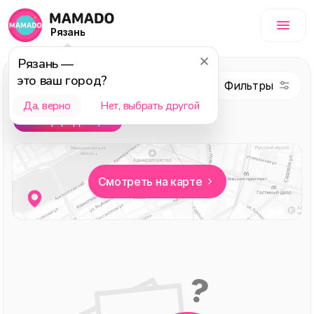
Рязань
Рязань
—
Красота
, темы:
это ваш город?
Выбор редакции
Да, верно
Нет, выбрать другой
Выбор редакции
Смотреть на карте