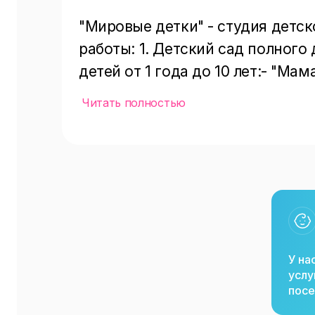
"Мировые детки" - студия детск
работы: 1. Детский сад полного
детей от 1 года до 10 лет:- "Ма
фитнес,- подготовка к школе,- з
Читать полностью
легоконструирование и робототе
мастерские,- ИЗО-студия,- занят
история города,- индивидуальны
логопедом.3. Организация детс
У на
услу
посе