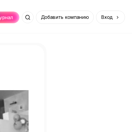
Добавить компанию
Вход
урнал
Места
Услуги
Онлайн
порт
Покупки