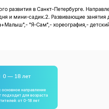
ого развития в Санкт-Петербурге. Направле
 дня и мини-садик.2. Развивающие занятия д
ма+Малыш",- "Я-Сам",- хореография,- детский
анятия анлийским языком для детей от 3 лет
хника,- песочная сказкотерапия,- творческ
ия вокалом,- театральная студия "Мюзiкл",-
е занятия с детским психологом и 
ких дней рождения.
0 — 18 лет
с основное направление
г подходит для возраста
тителей: от 0-18 лет