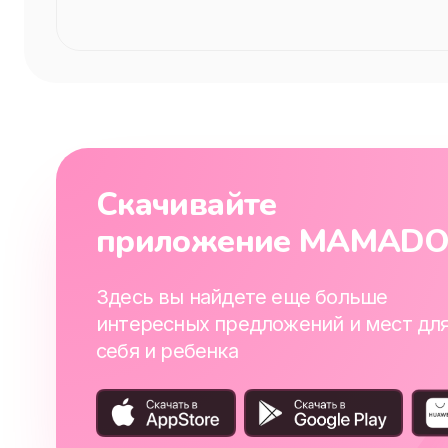
Скачивайте
приложение MAMAD
Здесь вы найдете еще больше
интересных предложений и мест дл
себя и ребенка