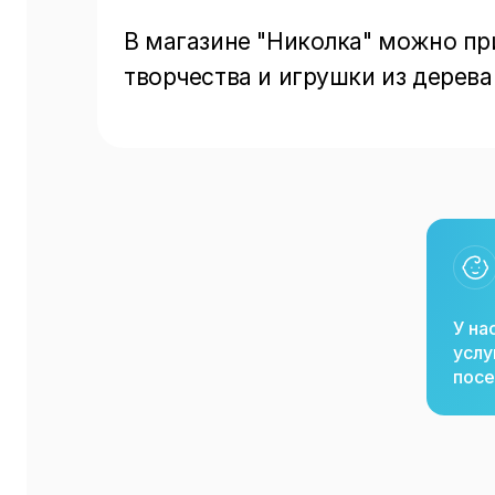
В магазине "Николка" можно пр
творчества и игрушки из дерева д
У на
услу
посе