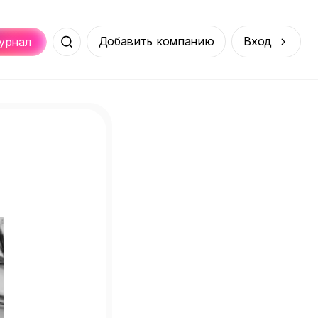
Добавить компанию
Вход
урнал
Места
Услуги
Онлайн
порт
Покупки