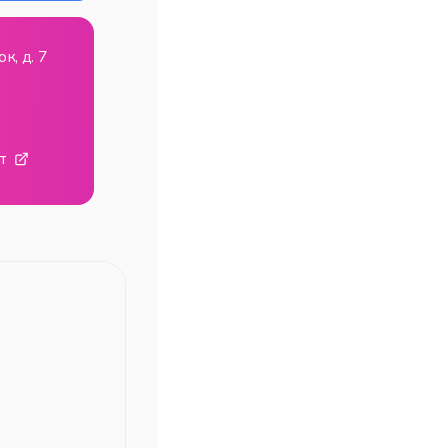
к, д. 7
т