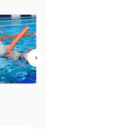
город 
грев 
ми. 