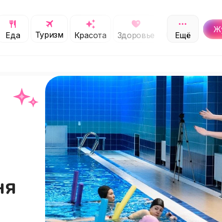
Ж
Туризм
Обучение
Еда
Красота
Здоровье
Ещё
С
ня