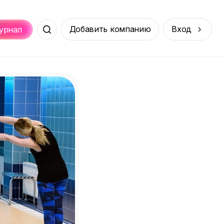
Добавить компанию
Вход
урнал
Места
Услуги
Онлайн
порт
Покупки