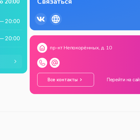
Связаться
о
20:00
—
20:00
—
20:00
пр-кт Непокорённых, д. 10
—
20:00
—
20:00
Все контакты
Перейти на сай
—
20:00
—
20:00
—
20:00