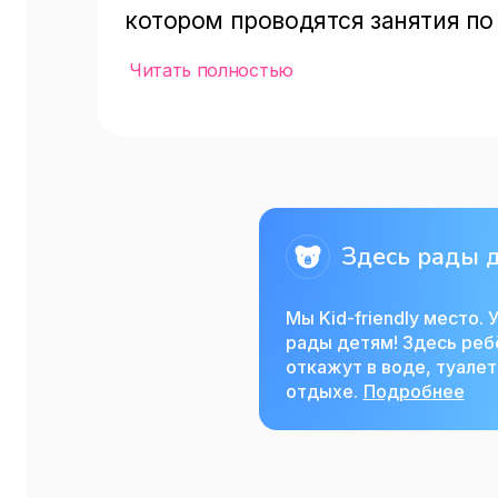
котором проводятся занятия по 
этом поддерживается на уровне 
Читать полностью
Бассейн для беременных — это 
родам. Вода обладает удивитель
мышцы, разгружает позвоночник
Здесь рады 
Находясь в воде, Вы не чувствуе
может заменить обычная гимнас
Мы Kid-friendly место. У
невесомости и, в то же время, 
рады детям! Здесь реб
откажут в воде, туалет
развивает мышцы.

отдыхе.
Подробнее
Также в клубе предлагается ред
сути, банные дни проходят в Оль