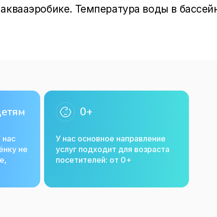
аквааэробике. Температура воды в бассейн
+29 градусов.

один из самых лучших способов подготовки
ными свойствами: тонизирует тело, рассла
.

детям
0+
т веса своего тела. Занятия аквааэробикой 
тика, так как вода дает временное ощущен
 нас
У нас основное направление
снимает напряжение и более интенсивно 
ёнку не
услуг подходит для возраста
е,
посетителей: от 0+
кая для беременных женщин услуга – баня. 
гино, Парголово, Петергофе, Зеленогорске.