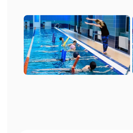
Основательница курсов сама наби
на перезагрузку в баню. Там уча
с ароматными вениками. Второй 
Это профилактика всех респират
индивидуальное парение веникам
После – бассейн. В завершении