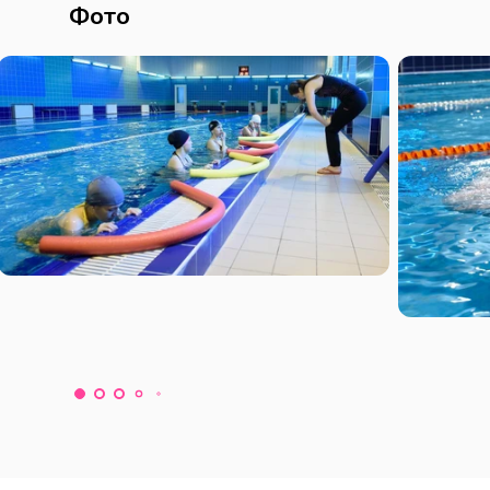
Фото
рает группы по 4-8 человек и везет их за 
стницы пьют чай, в бане делают мягкий про
заход в бане – солевой, с эфирными масла
орных заболеваний. Третий заход – 
и для каждой на 15-20 мин.

 пьют чай с медом и угощениями.