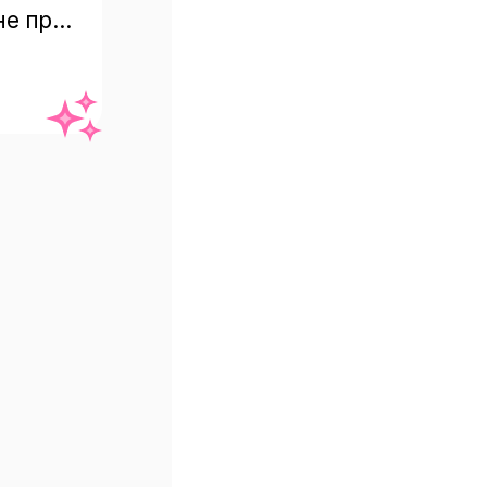
е при 
 к 
бляя 
не 
ие 
По 
 