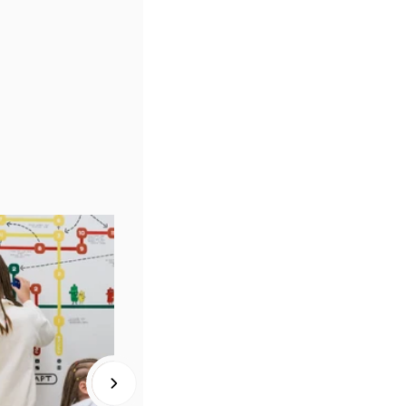
ия. 
 за 
х 
 на 