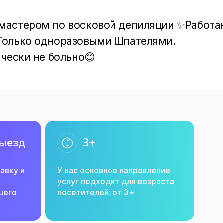
мастером по восковой депиляции ✨Работаю
Только одноразовыми Шпателями. 
ически не больно😊
выезд
3+
авку и
У нас основное направление
услуг подходит для возраста
ашего
посетителей: от 3+