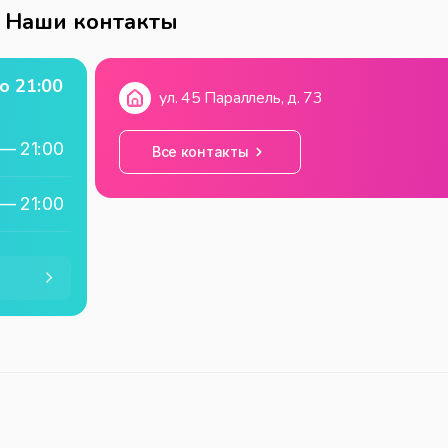
Наши контакты
о
21:00
ул. 45 Параллель, д. 73
—
21:00
Все контакты
—
21:00
—
21:00
—
21:00
—
21:00
—
21:00