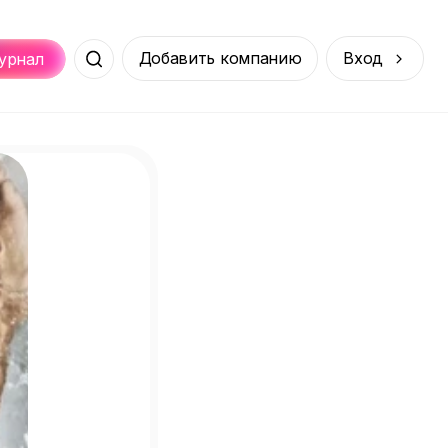
Добавить компанию
Вход
урнал
Места
Услуги
Онлайн
порт
Покупки