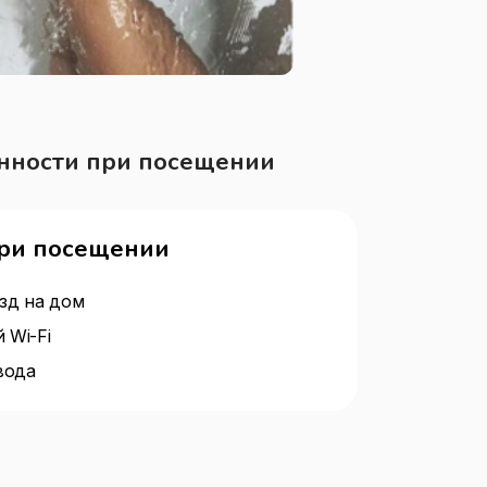
нности при посещении
при посещении
езд на дом
 Wi-Fi
вода