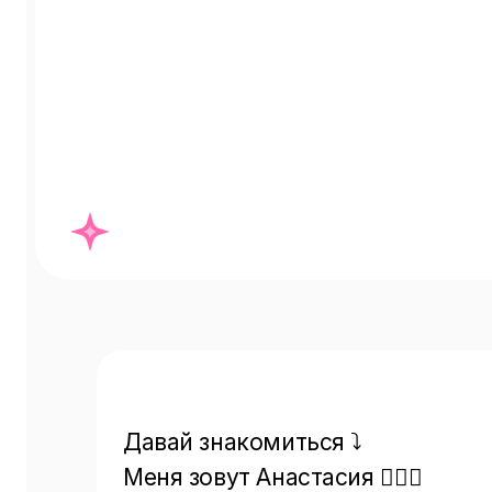
Давай знакомиться ⤵️

Меня зовут Анастасия 💁🏻‍♀️
