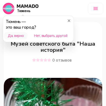
Тюмень
Тюмень
—
это ваш город?
12+
Да, верно
Нет, выбрать другой
Музей советского быта "Наша
история"
0
отзывов