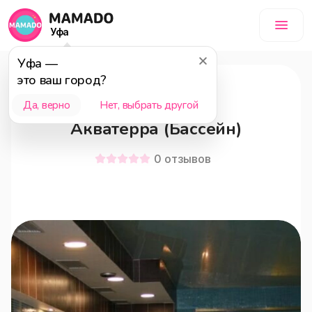
Уфа
Уфа
—
это ваш город?
Уфа
18+
Да, верно
Нет, выбрать другой
Акватерра (Бассейн)
0
отзывов