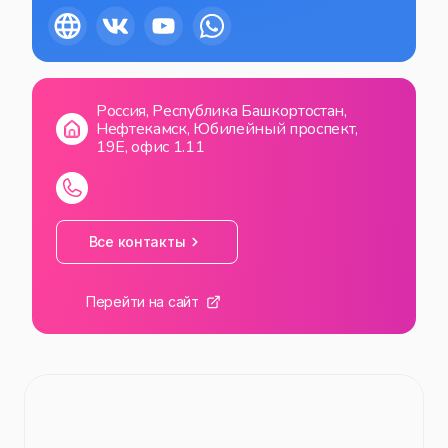
Россия, Республика Башкортостан,
Нефтекамск, Юбилейный проспект,
19Е, офис 1.11
Все контакты
Перейти на сайт