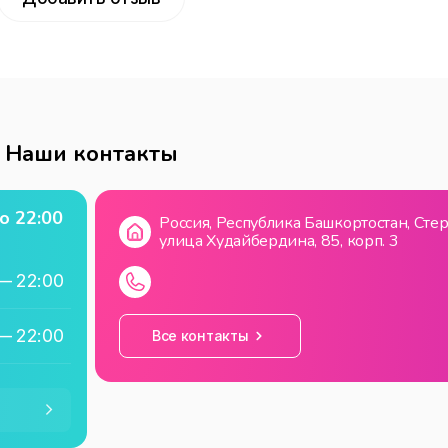
Наши контакты
о
22:00
Россия, Республика Башкортостан, Стер
улица Худайбердина, 85, корп. 3
—
22:00
—
22:00
Все контакты
—
22:00
—
22:00