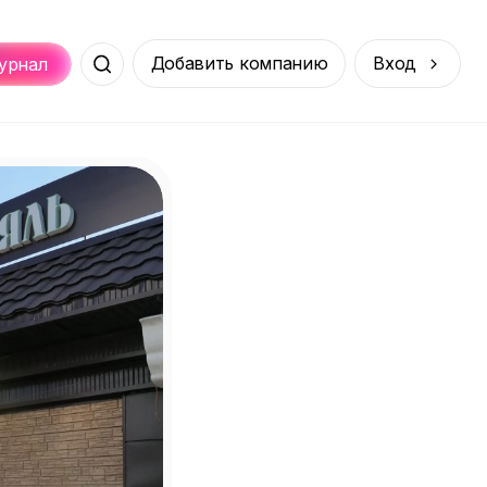
Добавить компанию
Вход
урнал
Места
Услуги
Онлайн
порт
Покупки