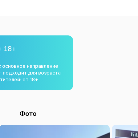
18+
с основное направление
г подходит для возраста
тителей: от 18+
Фото