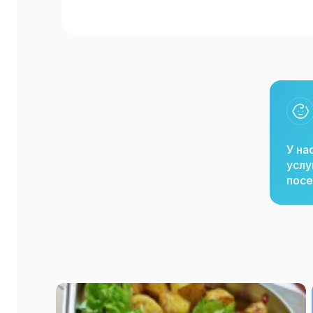
У на
услу
посе