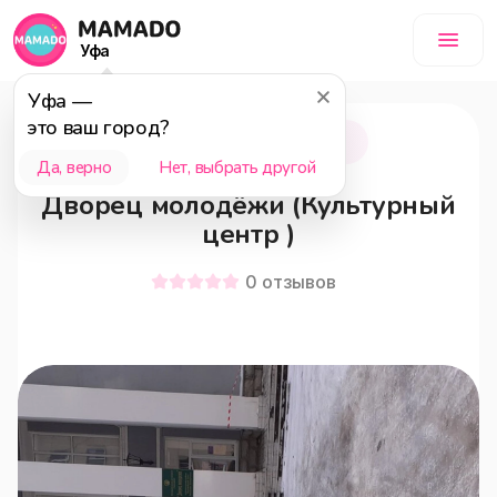
Уфа
Уфа
—
это ваш город?
Ишимбай
18+
Да, верно
Нет, выбрать другой
Дворец молодёжи (Культурный
центр )
0
отзывов