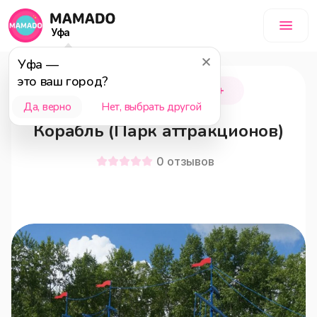
Уфа
Уфа
—
это ваш город?
Нефтекамск
18+
Да, верно
Нет, выбрать другой
Корабль (Парк аттракционов)
0
отзывов