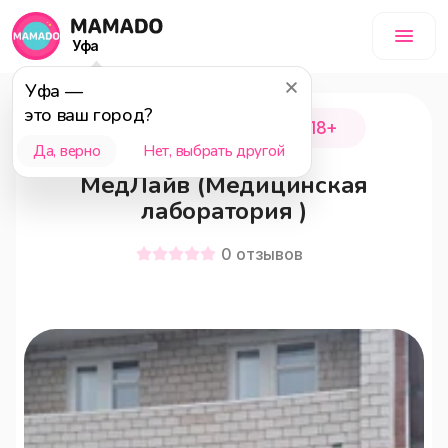
Уфа
Уфа
—
это ваш город?
Дуванский район
18+
Да, верно
Нет, выбрать другой
МедЛайв (Медицинская
лаборатория )
0
отзывов