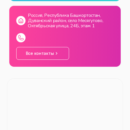
Россия, Республика Башкортостан,
Дуванский район, село Месягутово,
Октябрьская улица, 24Б, этаж 1
Все контакты