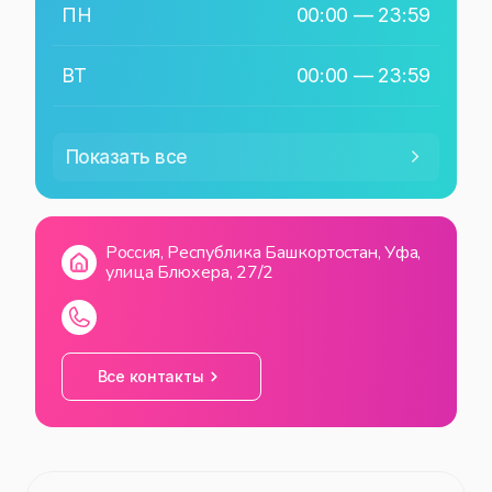
ПН
00:00
—
23:59
ВТ
00:00
—
23:59
СР
00:00
—
23:59
Показать все
ЧТ
00:00
—
23:59
Россия, Республика Башкортостан, Уфа,
ПТ
00:00
—
23:59
улица Блюхера, 27/2
СБ
00:00
—
23:59
ВС
00:00
—
23:59
Все контакты