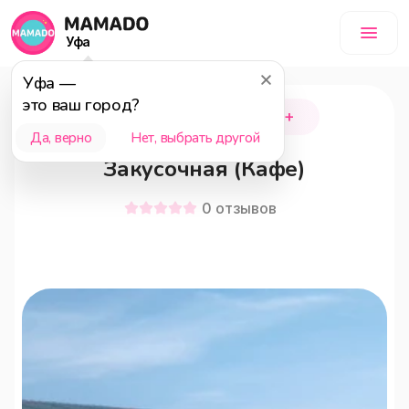
Уфа
Уфа
—
это ваш город?
Стерлитамак
18+
Да, верно
Нет, выбрать другой
Закусочная (Кафе)
0
отзывов