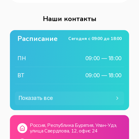
Наши контакты
Расписание
Сегодня с
09:00
до
18:00
ПН
09:00
—
18:00
ВТ
09:00
—
18:00
СР
09:00
—
18:00
Показать все
ЧТ
09:00
—
18:00
Россия, Республика Бурятия, Улан-Удэ,
ПТ
09:00
—
18:00
улица Свердлова, 12, офис 24