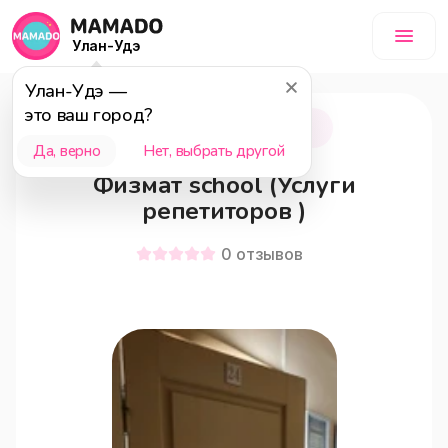
Улан-Удэ
Улан-Удэ
—
это ваш город?
Улан-Удэ
12+
Да, верно
Нет, выбрать другой
Физмат school (Услуги
репетиторов )
0
отзывов