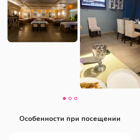
стойка,танцпол,закрытие под 
банкет,кулинария) , Детское меню , 
Пандус Ресторан , доставка еды и 
обедов , банкетный зал
Особенности при посещении