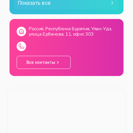
Показать все
ЧТ
09:00
—
21:00
Россия, Республика Бурятия, Улан-Удэ,
ПТ
09:00
—
21:00
улица Ербанова, 11, офис 303
СБ
09:00
—
21:00
ВС
09:00
—
21:00
Все контакты