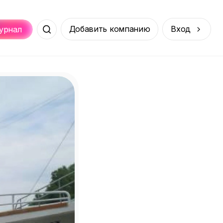
Добавить компанию
Вход
урнал
Места
Услуги
Онлайн
порт
Покупки