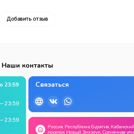
Добавить отзыв
Наши контакты
Связаться
о
23:59
—
23:59
—
23:59
Россия, Республика Бурятия, Кабанский
поселок Новый Энхэлук, Солнечная ули