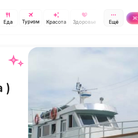
Ж
Туризм
Обучение
Еда
Красота
Здоровье
Ещё
С
 )