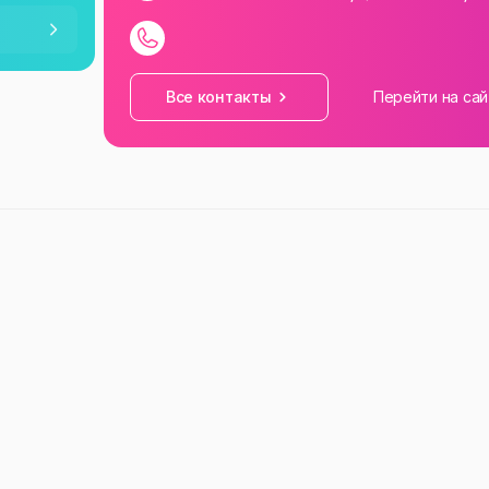
—
23:59
—
23:59
Все контакты
Перейти на сай
—
23:59
—
23:59
—
23:59