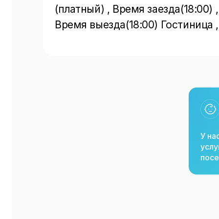
(платный) , Время заезда(18:00) ,
Время выезда(18:00) Гостиница 
У на
услу
посе