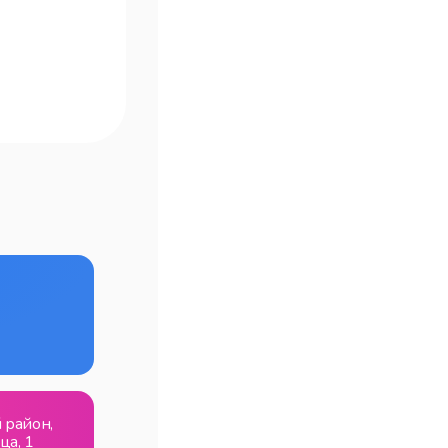
 район,
ца, 1