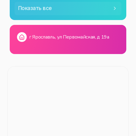
СР
10:00
—
18:00
Показать все
ЧТ
10:00
—
18:00
ПТ
10:00
—
18:00
г Ярославль, ул Первомайская, д 19а