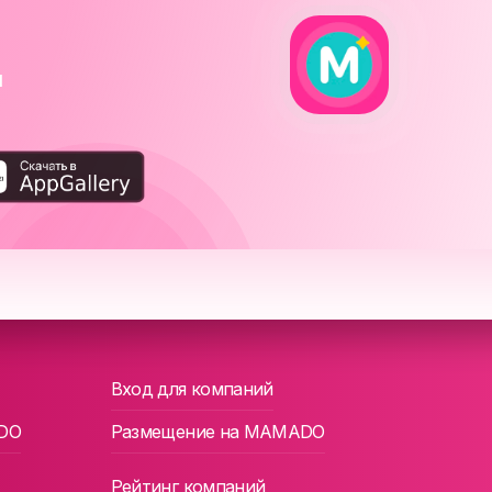
я
Вход для компаний
DO
Размещение на MAMADO
Рейтинг компаний