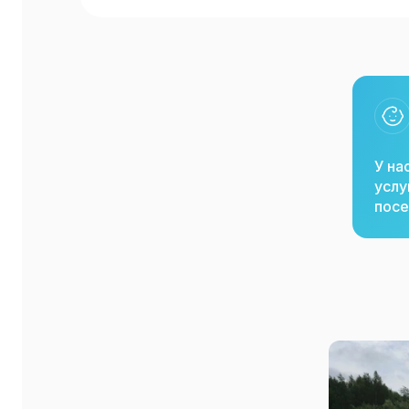
У на
услу
посе