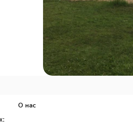
О нас
:  