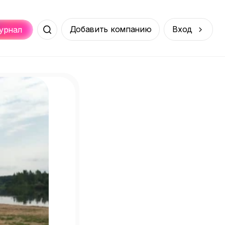
Добавить компанию
Вход
урнал
Места
Услуги
Онлайн
порт
Покупки