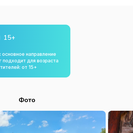
15+
с основное направление
г подходит для возраста
тителей: от 15+
Фото