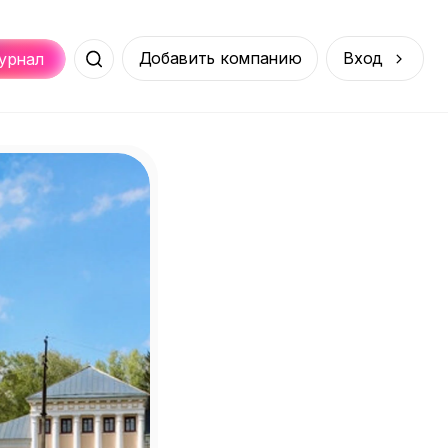
Добавить компанию
Вход
урнал
Места
Услуги
Онлайн
порт
Покупки