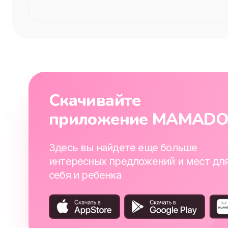
Скачивайте
приложение MAMAD
Здесь вы найдете еще больше
интересных предложений и мест дл
себя и ребенка