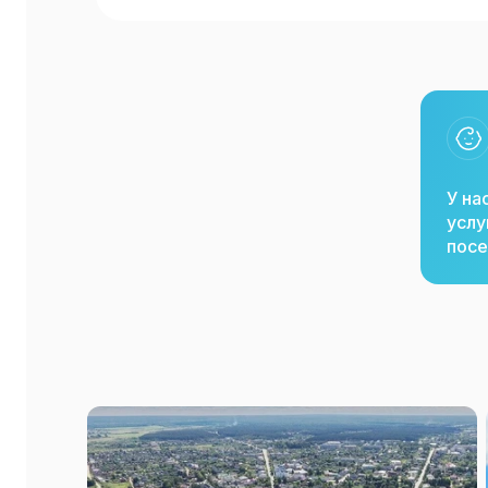
У на
услу
посе