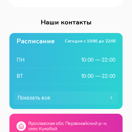
Наши контакты
Расписание
Сегодня с
10:00
до
22:00
ПН
10:00
—
22:00
ВТ
10:00
—
22:00
СР
10:00
—
22:00
Показать все
ЧТ
10:00
—
22:00
Ярославская обл, Первомайский р-н,
ПТ
10:00
—
22:00
село Кукобой