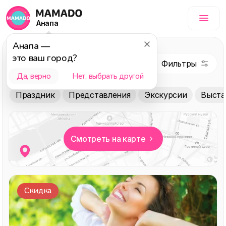
Анапа
Анапа
—
Ретриты и
это ваш город?
практики для
души
Да, верно
Нет, выбрать другой
Праздник
Представления
Экскурсии
Выста
Смотреть на карте
Скидка