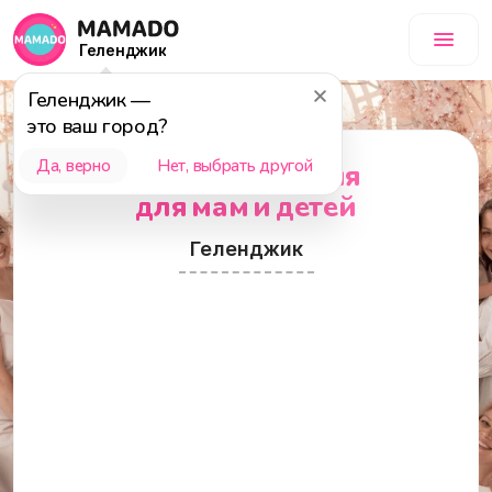
Геленджик
Геленджик
—
это ваш город?
Да, верно
Нет, выбрать другой
Места и события
для мам и детей
Геленджик