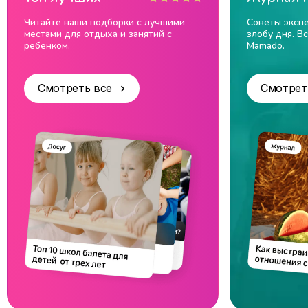
Читайте наши подборки с лучшими
Советы экспе
местами для отдыха и занятий с
злобу дня. В
ребенком.
Mamado.
Смотреть все
Смотрет