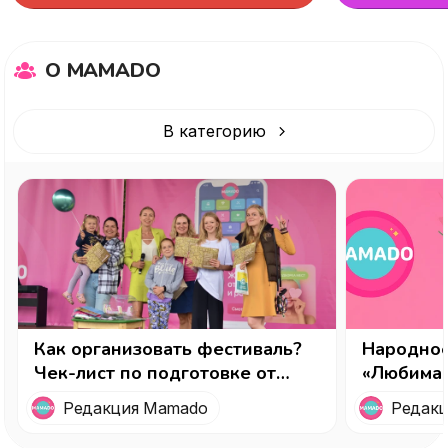
О MAMADO
В категорию
Как организовать фестиваль?
Народное
Чек-лист по подготовке от
«Любимая
Mamado.
от MAMA
Редакция Mamado
Редак