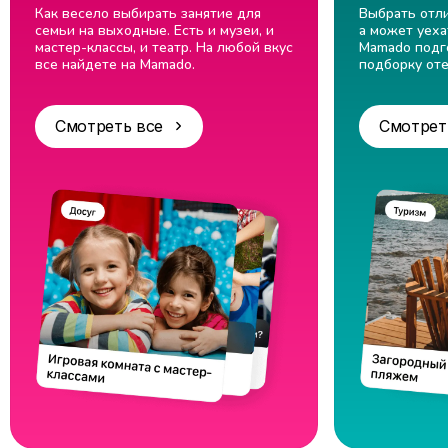
Как весело выбирать занятие для
Выбрать отли
семьи на выходные. Есть и музеи, и
а может уеха
мастер-классы, и театр. На любой вкус
Mamado подг
все найдете на Mamado.
подборку оте
Смотреть все
Смотрет