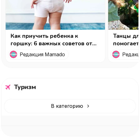
Как приучить ребенка к
Танцы дл
горшку: 6 важных советов от
помогает
детского психолога
счастлив
Редакция Mamado
Редак
ребенка
Туризм
В категорию