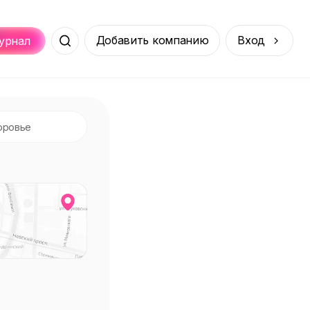
Добавить компанию
Вход
урнал
Места
Услуги
Онлайн
порт
Покупки