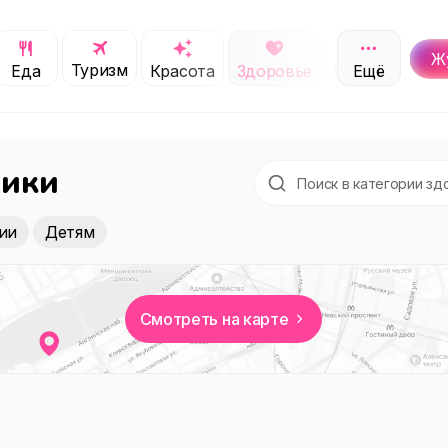
Ж
Туризм
Обучение
Еда
Красота
Здоровье
Ещё
С
ники
ии
Детям
Смотреть на карте