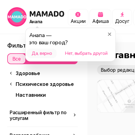
Акции
Афиша
Досуг
Анапа
Анапа
—
это ваш город?
Фильтры
Настав
Да, верно
Нет, выбрать другой
Все
Офлайн
Онлайн
Выбор редакц
Здоровье
Психическое здоровье
Наставники
Расширенный фильтр по
услугам
Доступность для
детей с ОВЗ