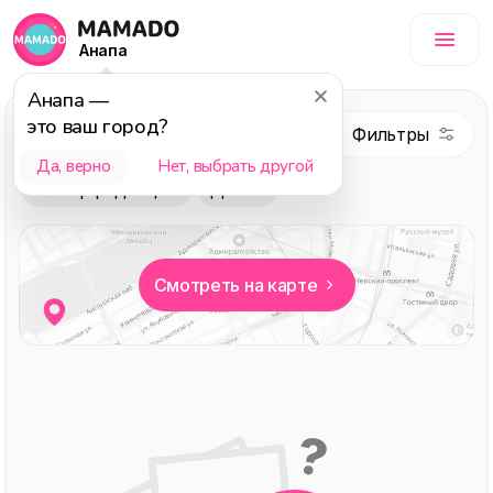
Анапа
Анапа
—
Психическое
это ваш город?
здоровье
Да, верно
Нет, выбрать другой
Выбор редакции
Детям
Смотреть на карте