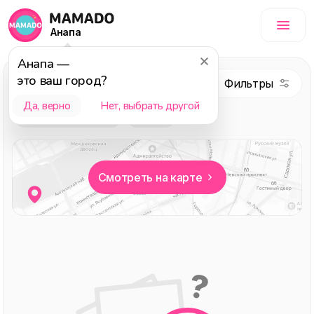
Анапа
Анапа
—
это ваш город?
Психологи
Да, верно
Нет, выбрать другой
Выбор редакции
Детям
Смотреть на карте