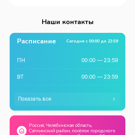
Наши контакты
Расписание
Сегодня с
00:00
до
23:59
ПН
00:00
—
23:59
ВТ
00:00
—
23:59
СР
00:00
—
23:59
Показать все
ЧТ
00:00
—
23:59
Россия, Челябинская область,
ПТ
00:00
—
23:59
Саткинский район, посёлок городского