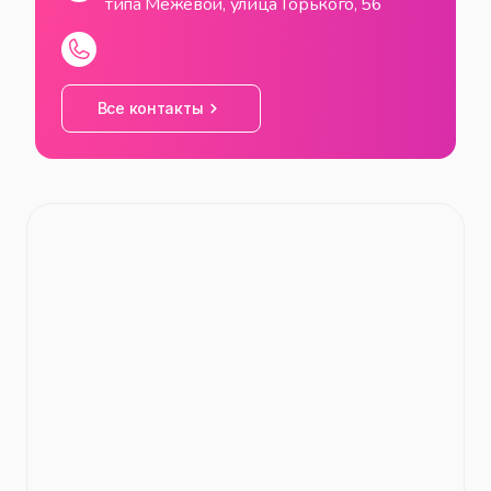
типа Межевой, улица Горького, 56
СБ
00:00
—
23:59
ВС
00:00
—
23:59
Все контакты