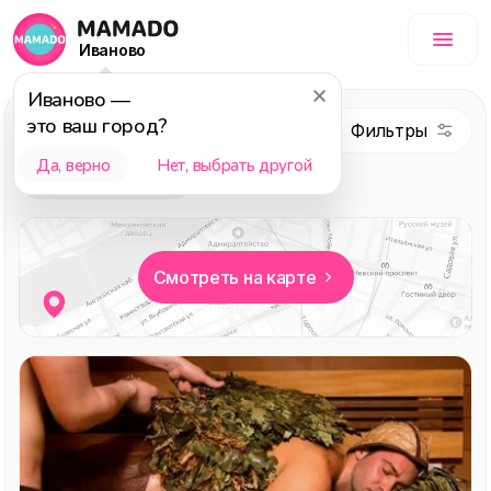
Иваново
Иваново
—
это ваш город?
Красота
Да, верно
Нет, выбрать другой
Выбор редакции
Смотреть на карте