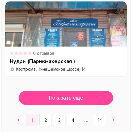
0
отзывов
Кудри (Парикмахерская )
Кострома, Кинешемское шоссе, 14
Показать ещё
1
2
3
4
14