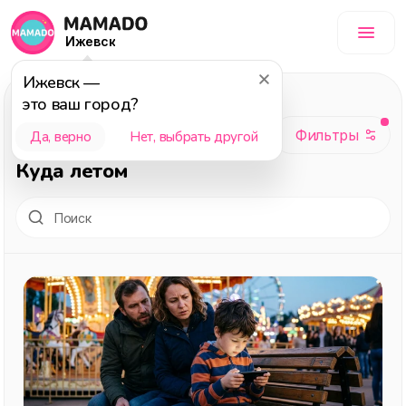
Ижевск
Ижевск
—
Досуг
, темы:
это ваш город?
Взрослым,
Да, верно
Нет, выбрать другой
Подборка, 2025,
Куда летом