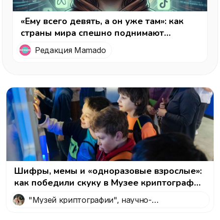
«Ему всего девять, а он уже там»: как
страны мира спешно поднимают
возраст регистрации в соцсетях — и где
Редакция Mamado
в этой гонке Россия
Шифры, мемы и «одноразовые взрослые»:
как победили скуку в Музее криптографии
— интересный вариант, куда пойти с
"Музей криптографии", научно-
детьми в Москве
технологический музей, посвященный
криптографии